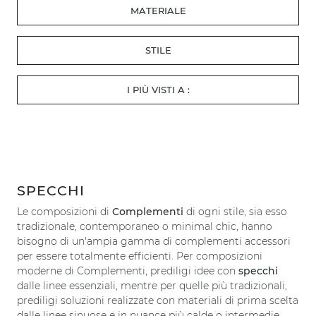
MATERIALE
STILE
I PIÙ VISTI A :
SPECCHI
Le composizioni di
Complementi
di ogni stile, sia esso
tradizionale, contemporaneo o minimal chic, hanno
bisogno di un'ampia gamma di complementi accessori
per essere totalmente efficienti. Per composizioni
moderne di Complementi, prediligi idee con
specchi
dalle linee essenziali, mentre per quelle più tradizionali,
prediligi soluzioni realizzate con materiali di prima scelta
dalle linee sinuose e in nuance più calde o intermedie.