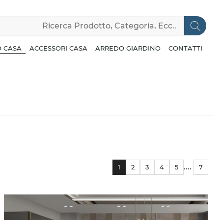
 CASA
ACCESSORI CASA
ARREDO GIARDINO
CONTATTI
....
1
2
3
4
5
7