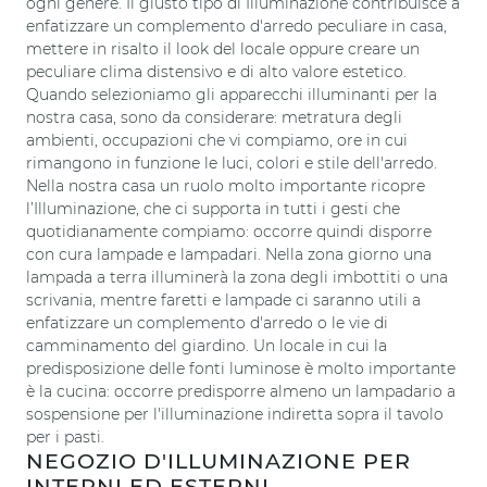
ogni genere. Il giusto tipo di Illuminazione contribuisce a
enfatizzare un complemento d'arredo peculiare in casa,
mettere in risalto il look del locale oppure creare un
peculiare clima distensivo e di alto valore estetico.
Quando selezioniamo gli apparecchi illuminanti per la
nostra casa, sono da considerare: metratura degli
ambienti, occupazioni che vi compiamo, ore in cui
rimangono in funzione le luci, colori e stile dell'arredo.
Nella nostra casa un ruolo molto importante ricopre
l’Illuminazione, che ci supporta in tutti i gesti che
quotidianamente compiamo: occorre quindi disporre
con cura lampade e lampadari. Nella zona giorno una
lampada a terra illuminerà la zona degli imbottiti o una
scrivania, mentre faretti e lampade ci saranno utili a
enfatizzare un complemento d'arredo o le vie di
camminamento del giardino. Un locale in cui la
predisposizione delle fonti luminose è molto importante
è la cucina: occorre predisporre almeno un lampadario a
sospensione per l'illuminazione indiretta sopra il tavolo
per i pasti.
NEGOZIO D'ILLUMINAZIONE PER
INTERNI ED ESTERNI