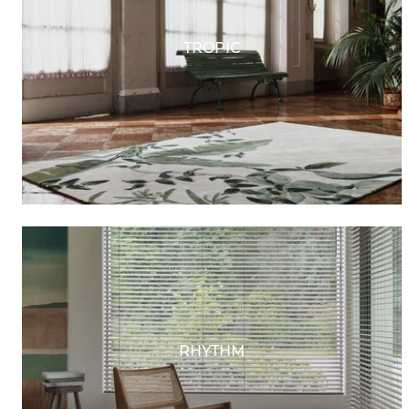
TROPIC
RHYTHM