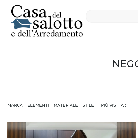
NEGO
H
MARCA
ELEMENTI
MATERIALE
STILE
I PIÙ VISTI A :