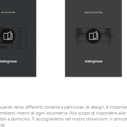
guardo verso differenti tonalità e particolari di design, è import
li ambienti interni di ogni volumetria. Allo scopo di rispondere all
ili a domicilio. Ti accoglieremo nel nostro showroom: ti dimost
ve.