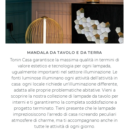
MANDALA DA TAVOLO E DA TERRA
Tonin Casa garantisce la massima qualità in termini di
valore estetico e tecnologia per ogni lampada,
ugualmente importanti nel settore illuminazione. Le
fonti luminose illuminano ogni attività dell'attività in
casa: ogni locale richiede un'illuminazione differente,
adatta alle proprie problematiche abitative. Vieni a
scoprire la nostra collezione di lampade da tavolo per
interni e ti garantiremo la completa soddisfazione a
progetto terminato. Tieni presente che le lampade
impreziosiscono l'arredo di casa ricreando peculiari
atmosfere di charme, ma ti accompagnano anche in
tutte le attività di ogni giorno.