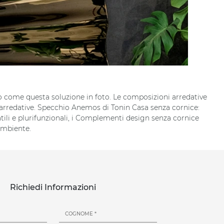
o come questa soluzione in foto. Le composizioni arredative
e arredative. Specchio Anemos di Tonin Casa senza cornice:
tili e plurifunzionali, i Complementi design senza cornice
'ambiente.
Richiedi Informazioni