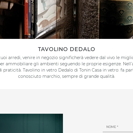
TAVOLINO DEDALO
uoi arredi, venire in negozio significherà vedere dal vivo le mig
per ammobiliare gli ambienti seguendo le proprie esigenze. Nell’a
 di praticità. Tavolino in vetro Dedalo di Tonin Casa in vetro: f
conosciuto marchio, sempre di grande qualità.