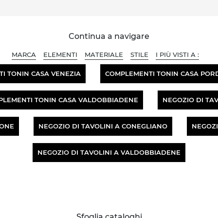
Continua a navigare
MARCA
ELEMENTI
MATERIALE
STILE
I PIÙ VISTI A :
I TONIN CASA VENEZIA
COMPLEMENTI TONIN CASA PO
PLEMENTI TONIN CASA VALDOBBIADENE
NEGOZIO DI TAV
NONE
NEGOZIO DI TAVOLINI A CONEGLIANO
NEGOZI
NEGOZIO DI TAVOLINI A VALDOBBIADENE
Sfoglia cataloghi