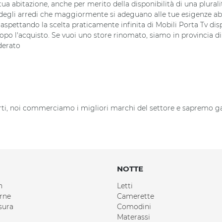
ua abitazione, anche per merito della disponibilità di una plural
 degli arredi che maggiormente si adeguano alle tue esigenze abita
pettando la scelta praticamente infinita di Mobili Porta Tv dispo
po l'acquisto. Se vuoi uno store rinomato, siamo in provincia di TV
derato
darti, noi commerciamo i migliori marchi del settore e sapremo ga
NOTTE
n
Letti
rne
Camerette
sura
Comodini
Materassi