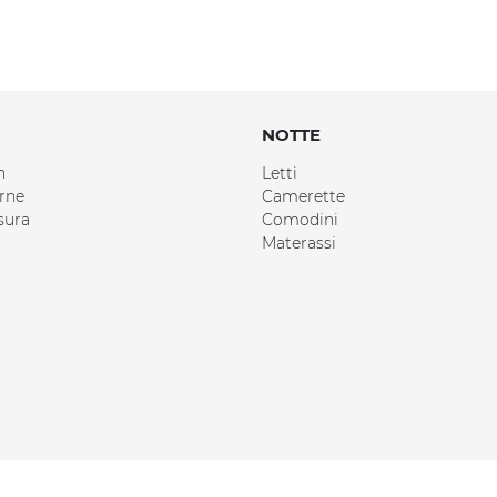
NOTTE
n
Letti
rne
Camerette
sura
Comodini
Materassi