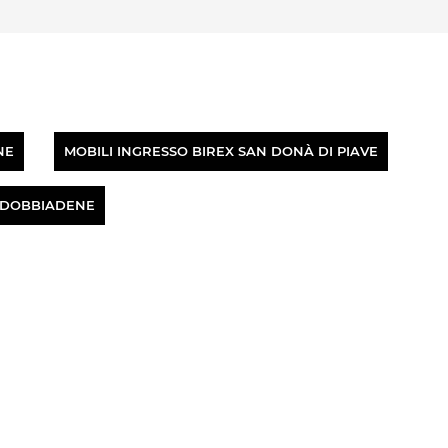
NE
MOBILI INGRESSO BIREX SAN DONÀ DI PIAVE
ALDOBBIADENE