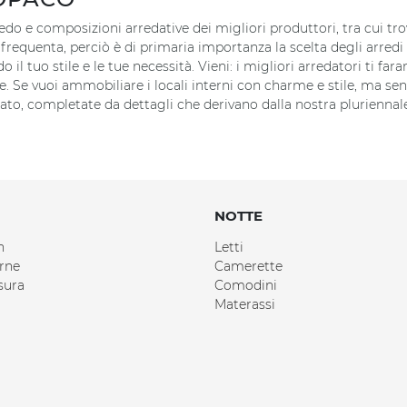
redo e composizioni arredative dei migliori produttori, tra cui tr
li frequenta, perciò è di primaria importanza la scelta degli arredi
il tuo stile e le tue necessità. Vieni: i migliori arredatori ti far
e. Se vuoi ammobiliare i locali interni con charme e stile, ma sen
cato, completate da dettagli che derivano dalla nostra plurienn
NOTTE
n
Letti
rne
Camerette
sura
Comodini
Materassi