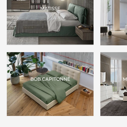
MATISSE
BOB CAPITONNÉ
M