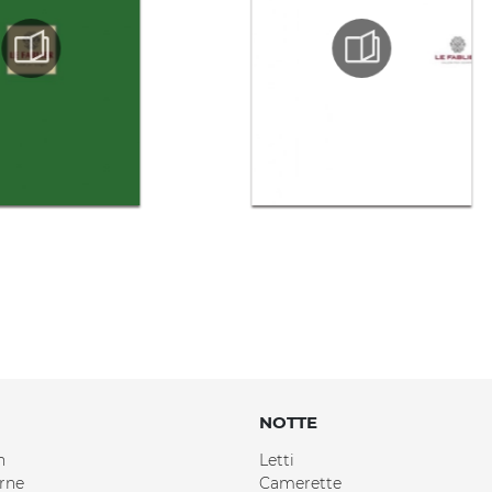
NOTTE
n
Letti
rne
Camerette