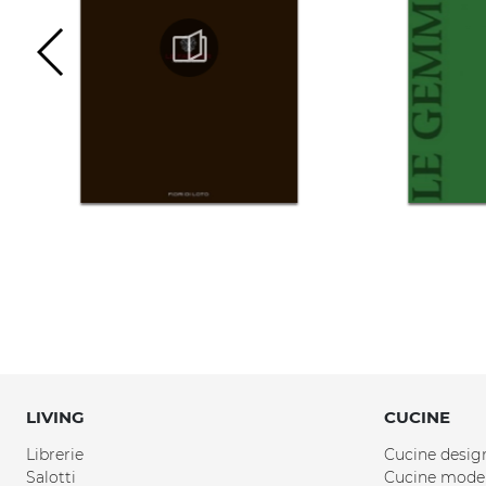
LIVING
CUCINE
Librerie
Cucine desig
Salotti
Cucine mode