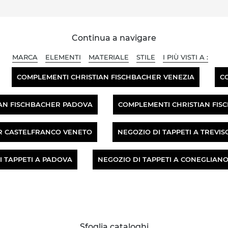
Continua a navigare
MARCA
ELEMENTI
MATERIALE
STILE
I PIÙ VISTI A :
COMPLEMENTI CHRISTIAN FISCHBACHER VENEZIA
C
AN FISCHBACHER PADOVA
COMPLEMENTI CHRISTIAN FI
R CASTELFRANCO VENETO
NEGOZIO DI TAPPETI A TREVIS
I TAPPETI A PADOVA
NEGOZIO DI TAPPETI A CONEGLIAN
Sfoglia cataloghi