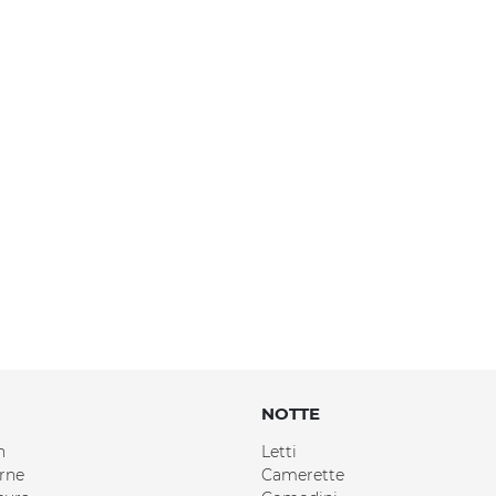
NOTTE
n
Letti
rne
Camerette