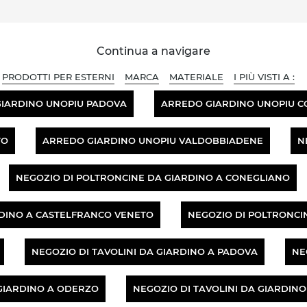
Continua a navigare
PRODOTTI PER ESTERNI
MARCA
MATERIALE
I PIÙ VISTI A :
IARDINO UNOPIU PADOVA
ARREDO GIARDINO UNOPIU C
TO
ARREDO GIARDINO UNOPIU VALDOBBIADENE
N
NEGOZIO DI POLTRONCINE DA GIARDINO A CONEGLIANO
RDINO A CASTELFRANCO VENETO
NEGOZIO DI POLTRONCI
NEGOZIO DI TAVOLINI DA GIARDINO A PADOVA
NE
 GIARDINO A ODERZO
NEGOZIO DI TAVOLINI DA GIARDIN