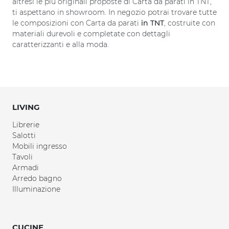
altresì le più originali proposte di Carta da parati in TNT,
ti aspettano in showroom. In negozio potrai trovare tutte
le composizioni con Carta da parati
in TNT
, costruite con
materiali durevoli e completate con dettagli
caratterizzanti e alla moda.
LIVING
Librerie
Salotti
Mobili ingresso
Tavoli
Armadi
Arredo bagno
Illuminazione
CUCINE